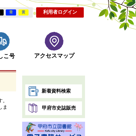
利用者ログイン
黒
青
黄
アクセスマップ
しこ号
新着資料検索
す。
しま
甲府市史誌販売
。