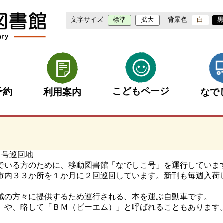
文字サイズ
背景色
標準
拡大
白
こどもページ
予約
なで
利用案内
こ号巡回地
でいる方のために、移動図書館「なでしこ号」を運行していま
市内３３か所を１か月に２回巡回しています。新刊も毎週入荷
域の方々に提供するため運行される、本を運ぶ自動車です。
」や、略して「ＢＭ（ビーエム）」と呼ばれることもあります